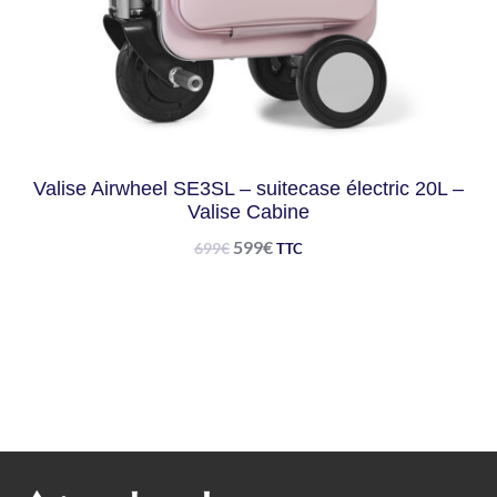
Valise Airwheel SE3SL – suitecase électric 20L –
Valise Cabine
599
€
699
€
TTC