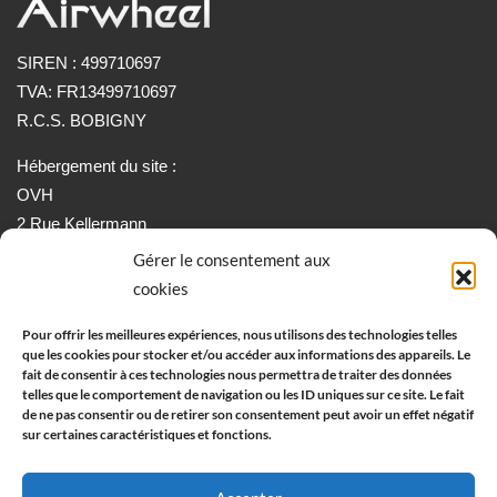
SIREN : 499710697
TVA: FR13499710697
R.C.S. BOBIGNY
Hébergement du site :
OVH
2 Rue Kellermann
59100 ROUBAIX
Gérer le consentement aux
cookies
Informations:
Pour offrir les meilleures expériences, nous utilisons des technologies telles
que les cookies pour stocker et/ou accéder aux informations des appareils. Le
Conditions générales de vente
fait de consentir à ces technologies nous permettra de traiter des données
Mentions légale
telles que le comportement de navigation ou les ID uniques sur ce site. Le fait
de ne pas consentir ou de retirer son consentement peut avoir un effet négatif
Politique de Retour et Remboursement
sur certaines caractéristiques et fonctions.
Contactez-nous