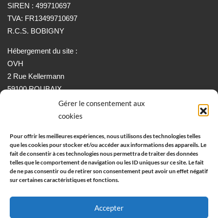
SIREN : 499710697
TVA: FR13499710697
R.C.S. BOBIGNY
Hébergement du site :
OVH
2 Rue Kellermann
59100 ROUBAIX
Gérer le consentement aux
cookies
Informations:
Conditions générales de vente
Pour offrir les meilleures expériences, nous utilisons des technologies telles
que les cookies pour stocker et/ou accéder aux informations des appareils. Le
Mentions légale
fait de consentir à ces technologies nous permettra de traiter des données
Politique de Retour et Remboursement
telles que le comportement de navigation ou les ID uniques sur ce site. Le fait
de ne pas consentir ou de retirer son consentement peut avoir un effet négatif
sur certaines caractéristiques et fonctions.
Contactez-nous
Accepter
contact@airwheel.fr