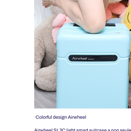
·Colorful design Airwheel
Airwheel SL3C
light smart suitcase
a non seule