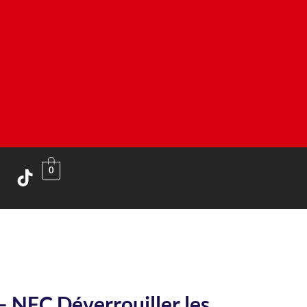
0
 NFC Déverrouiller les