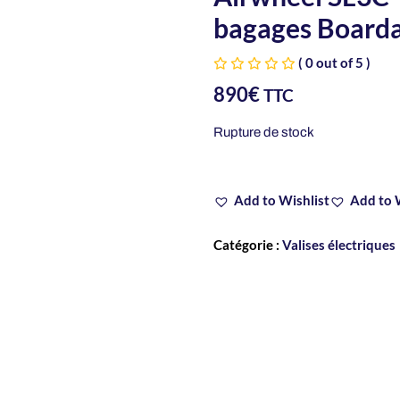
bagages Boarda
( 0 out of 5 )
890
€
TTC
Rupture de stock
Add to Wishlist
Add to 
Catégorie :
Valises électriques