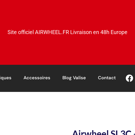
Site officiel AIRWHEEL.FR Livraison en 48h Europe
riques
Accessoires
Blog Valise
Contact
Airwheel SL3C –