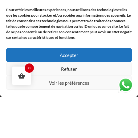
59100 ROUBAIX
Pour offrir les meilleures expériences, nous utilisons des technologies telles
que les cookies pour stocker et/ou accéder aux informations des appareils. Le
Informations:
fait de consentir à ces technologies nous permettra de traiter des données
telles que le comportement de navigation ou les ID uniques sur ce site. Le fait
de ne pas consentir ou de retirer son consentement peut avoir un effet négatif
Conditions générales de vente
sur certaines caractéristiques et fonctions.
Mentions légale
Politique de Retour et Remboursement
Accepter
Contactez-nous
0
Refuser
contact@airwheel.fr
Voir les préférences
Nous sommes distributeur Airwheel France depuis 2014,
Airwheel.fr et Airwheel.net sont des site Officiel.
© 2026 www.airwheel.fr Airwheel Holding Limited Airwheel
Technology Holding ( FRANCE )